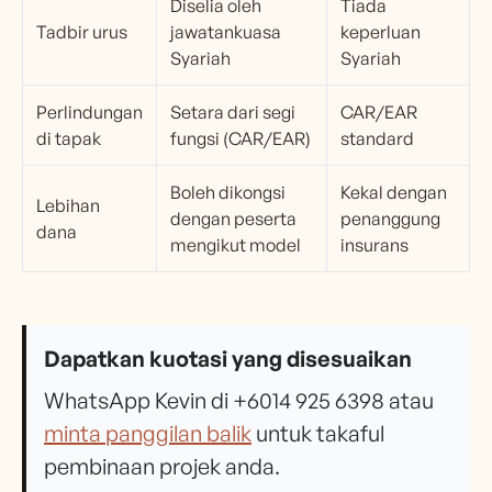
Diselia oleh
Tiada
Tadbir urus
jawatankuasa
keperluan
Syariah
Syariah
Perlindungan
Setara dari segi
CAR/EAR
di tapak
fungsi (CAR/EAR)
standard
Boleh dikongsi
Kekal dengan
Lebihan
dengan peserta
penanggung
dana
mengikut model
insurans
Dapatkan kuotasi yang disesuaikan
WhatsApp Kevin di +6014 925 6398 atau
minta panggilan balik
untuk takaful
pembinaan projek anda.