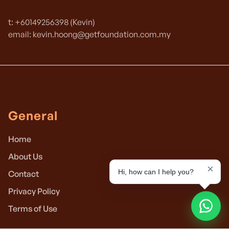
t: +60149256398 (Kevin)
email: kevin.hoong@getfoundation.com.my
General
Home
About Us
×
Hi, how can I help you?
Contact
Privacy Policy
Terms of Use