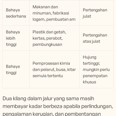
Makanan dan
Bahaya
Pertengahan
minuman, fabrikasi
sederhana
julat
logam, pembuatan am
Bahaya
Plastik dan getah,
Pertengahan
lebih
kertas, perabot,
atas julat
tinggi
pembungkusan
Hujung
Pemprosesan kimia
tertinggi;
Bahaya
dan pelarut, busa, kitar
mungkin perlu
tinggi
semula tertentu
penempatan
khusus
Dua kilang dalam jalur yang sama masih
membayar kadar berbeza apabila perlindungan,
pengalaman kerugian, dan pembentangan