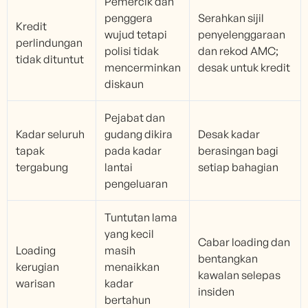
Pemercik dan
penggera
Serahkan sijil
Kredit
wujud tetapi
penyelenggaraan
perlindungan
polisi tidak
dan rekod AMC;
tidak dituntut
mencerminkan
desak untuk kredit
diskaun
Pejabat dan
Kadar seluruh
gudang dikira
Desak kadar
tapak
pada kadar
berasingan bagi
tergabung
lantai
setiap bahagian
pengeluaran
Tuntutan lama
yang kecil
Cabar loading dan
Loading
masih
bentangkan
kerugian
menaikkan
kawalan selepas
warisan
kadar
insiden
bertahun